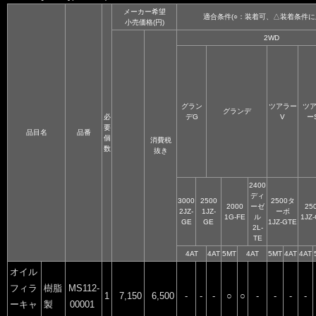
メーカー希望
適合条件(○：装着可、△装着条件に
小売価格(円)
2WD
グラン
ツアラー
ツ
グランデ
必
デG
V
ー
要
品目名
品番
個
消費税
数
抜き
2400
ディ
3000
2500
2500タ
2000
ーゼ
25
2JZ-
1JZ-
ーボ
1G-FE
ル
1JZ
GE
GE
1JZ-GTE
2L-
TE
4AT
4AT
5MT
4AT
5MT
4AT
4AT
オイル
フィラ
樹脂
MS112-
1
7,150
6,500
-
-
-
○
○
-
-
-
-
ーキャ
製
00001