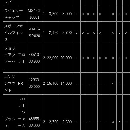
ップ
ラジエター
MS143-
1
3,300
3,000
○
○
○
○
○
-
○
○
○
キャップ
18001
スポーツオ
90915-
イルフィル
1
2,970
2,700
○
○
○
○
○
-
○
○
○
SP020
ター
ショッ
クアブ
フロ
48510-
2
22,000
20,000
○
○
○
○
○
○
○
○
○
ソーバ
ント
JX900
ー
エンジ
12360-
ンマウ
FR
2
15,400
14,000
-
-
-
-
-
-
○
○
-
JX000
ント
フロ
ント
ロワ
ブッシ
ーア
48655-
2
2,750
2,500
-
-
-
-
-
-
○
○
-
ュ
ーム
JX000