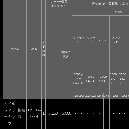
メーカー希望
適合条件(○：装着可、△装着
小売価格(円)
2WD
ツアラー
ツアラ
アバン
ツアラー
必
V
ーS
テG
要
品目名
品番
個
消費税
数
抜き
2500タ
3000
2500
2500
2000
ーボ
2JZ-
1JZ-
1JZ-GE
1G-FE
1JZ-GTE
GE
GE
5MT
4AT
4AT
5AT
5MT
4AT
4AT
4AT
オイル
フィラ
樹脂
MS112-
1
7,150
6,500
-
-
-
-
○
○
-
-
-
ーキャ
製
00001
ップ