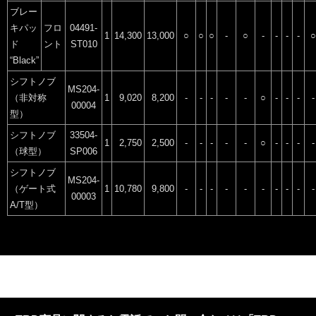
ブレー
キパッ
フロ
04491-
1
14,300
13,000
○
○
○
-
○
-
-
-
-
○
ド
ント
ST010
“Black”
シフトノブ
MS204-
（非対称
1
9,020
8,200
-
-
-
-
-
○
-
-
-
-
00004
型）
シフトノブ
33504-
1
2,750
2,500
-
-
-
-
-
○
-
-
-
-
（球型）
SP006
シフトノブ
MS204-
（ゲート式
1
10,780
9,800
-
-
-
-
-
-
-
-
-
-
00003
A/T型）