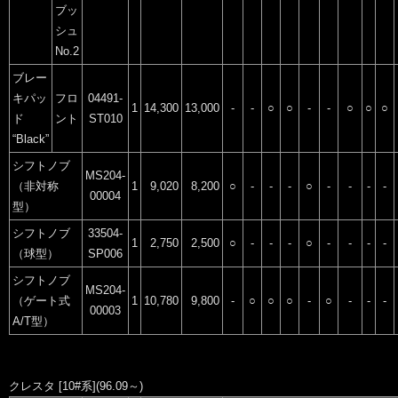
ブッ
シュ
No.2
ブレー
キパッ
フロ
04491-
1
14,300
13,000
-
-
○
○
-
-
○
○
○
ド
ント
ST010
“Black”
シフトノブ
MS204-
（非対称
1
9,020
8,200
○
-
-
-
○
-
-
-
-
00004
型）
シフトノブ
33504-
1
2,750
2,500
○
-
-
-
○
-
-
-
-
（球型）
SP006
シフトノブ
MS204-
（ゲート式
1
10,780
9,800
-
○
○
○
-
○
-
-
-
00003
A/T型）
クレスタ [10#系](96.09～)