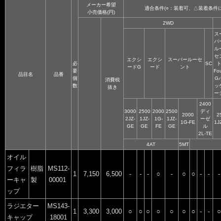
メーカー希望
適合条件(○：装着可、△装着条件
小売価格(円)
2WD
ス
パ
ル
セ
エクシ
エクシ
スーパールーセ
必
SC
ードG
ード
ント
要
Fo
品目名
品番
個
G
消費税
数
ッ
抜き
ー
2400
3000
2500
2000
2500
ディ
2000
2
2JZ-
1JZ-
1G-
1JZ-
ーゼ
1G-FE
1J
GE
GE
FE
GE
ル
2L-TE
4AT
5MT
オイル
フィラ
樹脂
MS112-
1
7,150
6,500
-
-
-
○
-
○
○
-
-
-
ーキャ
製
00001
ップ
ラジエター
MS143-
1
3,300
3,000
○
○
○
○
○
○
○
-
-
○
キャップ
18001